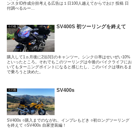
ンスタID作成分担考える広告は１日100人越えてからでおけ 投稿 日
付調べるルー...
SV400S 初ツーリングを終えて
その他
購入して1ヵ月後に2泊3日のキャンツー。シンクロ率はせいぜい10%
といったところ。それでもこのツーリングは今後のバイクライフにお
いてもターニングポイントになると感じたし、このバイクは壊れるま
で乗ろうと決めた。
SV400s
その他
SV400s ○購入までのながれ、インプレもどき ○初ロングツーリング
を終えて ○SV400s 自家塗装編！