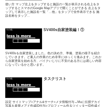
使い方 マップ左上をタップすると施設の一覧が表示される右上をタ
ップするとスマホのGoogle Mapアプリで開くことができる 左上をタ
ップして表示した施設名一覧「…他」をタップで全件表示できる 施
設名称をタップ...
SV400s自家塗装編！①
その他
SV400sを自家塗装しました。色の決め方、準備、塗装の様子を紹介
していきます。ど素人の作業のため非常にゆっくり進みます。これか
ら自家塗装を始める方、バイクいじりに不安のある方には易しい内容
になっているかと思います。
タスクリスト
その他
設定 サイトマップ○アナル&サーチ○メタ情報付与→Muに伝授デカイ
写真を差替メアド作成ID付与○プロフィール作るツイッターID作成イ